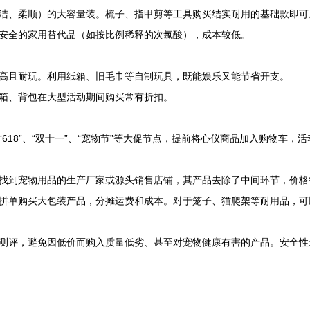
洁、柔顺）的大容量装。梳子、指甲剪等工具购买结实耐用的基础款即可
安全的家用替代品（如按比例稀释的次氯酸），成本较低。
高且耐玩。利用纸箱、旧毛巾等自制玩具，既能娱乐又能节省开支。
箱、背包在大型活动期间购买常有折扣。
618”、“双十一”、“宠物节”等大促节点，提前将心仪商品加入购物车
找到宠物用品的生产厂家或源头销售店铺，其产品去除了中间环节，价格
拼单购买大包装产品，分摊运费和成本。对于笼子、猫爬架等耐用品，可
测评，避免因低价而购入质量低劣、甚至对宠物健康有害的产品。安全性