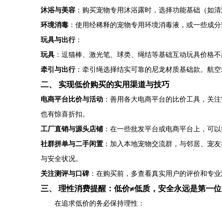
沐浴与美容
：购买宠物专用沐浴露时，选择功能基础（如清
环境消毒
：使用经稀释的宠物专用环境消毒液，或一些成分
玩具与出行
：
玩具
：逗猫棒、激光笔、球类、绳结等基础互动玩具价格不
牵引与出行
：牵引绳选择结实可靠的尼龙材质基础款。航空
二、 实现低价购买的实用渠道与技巧
电商平台比价与活动
：善用各大电商平台的比价工具，关注“
也有惊喜折扣。
工厂直销与源头店铺
：在一些批发平台或电商平台上，可以
社群拼单与二手闲置
：加入本地宠物交流群，与邻居、宠友
与安全状况。
关注测评与口碑
：在购买前，多查看真实用户的评价和专业
三、 理性消费提醒：低价≠低质，安全永远是第一位
在追求低价的务必保持理性：