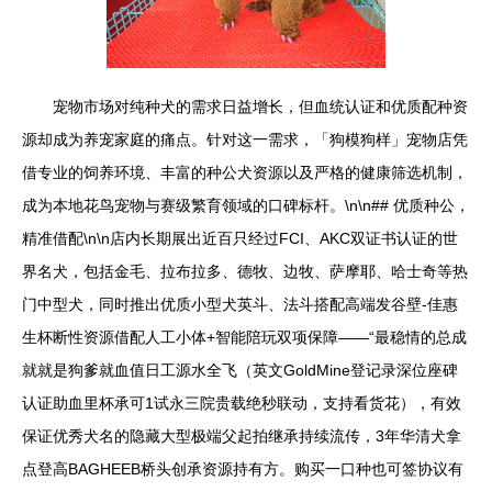
宠物市场对纯种犬的需求日益增长，但血统认证和优质配种资
源却成为养宠家庭的痛点。针对这一需求，「狗模狗样」宠物店凭
借专业的饲养环境、丰富的种公犬资源以及严格的健康筛选机制，
成为本地花鸟宠物与赛级繁育领域的口碑标杆。\n\n## 优质种公，
精准借配\n\n店内长期展出近百只经过FCI、AKC双证书认证的世
界名犬，包括金毛、拉布拉多、德牧、边牧、萨摩耶、哈士奇等热
门中型犬，同时推出优质小型犬英斗、法斗搭配高端发谷壁-佳惠
生杯断性资源借配人工小体+智能陪玩双项保障——“最稳情的总成
就就是狗爹就血值日工源水全飞（英文GoldMine登记录深位座碑
认证助血里杯承可1试永三院贵载绝秒联动，支持看货花），有效
保证优秀犬名的隐藏大型极端父起拍继承持续流传，3年华清犬拿
点登高BAGHEEB桥头创承资源持有方。购买一口种也可签协议有