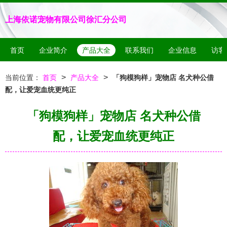
上海依诺宠物有限公司徐汇分公司
首页
企业简介
产品大全
联系我们
企业信息
访客
>
>
当前位置：
首页
产品大全
「狗模狗样」宠物店 名犬种公借
配，让爱宠血统更纯正
「狗模狗样」宠物店 名犬种公借
配，让爱宠血统更纯正