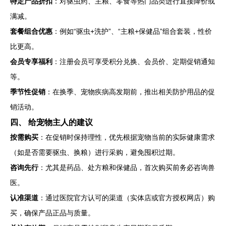
特定产品折扣
：对驱虫药、主粮、零食等热门品类进行直接降价或
满减。
套餐组合优惠
：例如“驱虫+洗护”、“主粮+保健品”组合套装，性价
比更高。
会员专享福利
：注册会员可享受积分兑换、会员价、定期促销通知
等。
季节性促销
：在换季、宠物疾病高发期前，推出相关防护用品的促
销活动。
四、 给宠物主人的建议
按需购买
：在促销时保持理性，优先根据宠物当前的实际健康需求
（如是否需要驱虫、换粮）进行采购，避免囤积过期。
咨询先行
：尤其是药品、处方粮和保健品，首次购买前务必咨询兽
医。
认准渠道
：通过医院官方认可的渠道（实体店或官方授权网店）购
买，确保产品正品与质量。