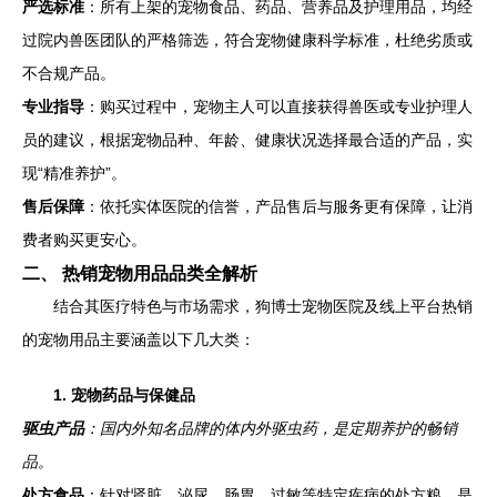
严选标准
：所有上架的宠物食品、药品、营养品及护理用品，均经
过院内兽医团队的严格筛选，符合宠物健康科学标准，杜绝劣质或
不合规产品。
专业指导
：购买过程中，宠物主人可以直接获得兽医或专业护理人
员的建议，根据宠物品种、年龄、健康状况选择最合适的产品，实
现“精准养护”。
售后保障
：依托实体医院的信誉，产品售后与服务更有保障，让消
费者购买更安心。
二、 热销宠物用品品类全解析
结合其医疗特色与市场需求，狗博士宠物医院及线上平台热销
的宠物用品主要涵盖以下几大类：
1. 宠物药品与保健品
驱虫产品
：国内外知名品牌的体内外驱虫药，是定期养护的畅销
品。
处方食品
：针对肾脏、泌尿、肠胃、过敏等特定疾病的处方粮，是