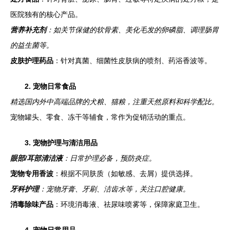
医院独有的核心产品。
营养补充剂
：如关节保健的软骨素、美化毛发的卵磷脂、调理肠胃
的益生菌等。
皮肤护理药品
：针对真菌、细菌性皮肤病的喷剂、药浴香波等。
2. 宠物日常食品
精选国内外中高端品牌的犬粮、猫粮，注重天然原料和科学配比。
宠物罐头、零食、冻干等辅食，常作为促销活动的重点。
3. 宠物护理与清洁用品
眼部/耳部清洁液
：日常护理必备，预防炎症。
宠物专用香波
：根据不同肤质（如敏感、去屑）提供选择。
牙科护理
：宠物牙膏、牙刷、洁齿水等，关注口腔健康。
消毒除味产品
：环境消毒液、祛尿味喷雾等，保障家庭卫生。