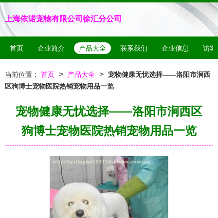
上海依诺宠物有限公司徐汇分公司
首页
企业简介
产品大全
联系我们
企业信息
访客
>
>
当前位置：
首页
产品大全
宠物健康无忧选择——洛阳市涧西
区狗博士宠物医院热销宠物用品一览
宠物健康无忧选择——洛阳市涧西区
狗博士宠物医院热销宠物用品一览